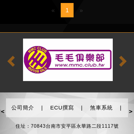
1
公司簡介
|
ECU撰寫
|
煞車系統
|
<
>
住址：70843台南市安平區永華路二段1117號