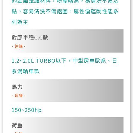
的金屬纖維材料，粉塵略高，易清洗不易沾
黏，容易清洗不傷鋁圈，屬性偏運動性能系
列為主
對應車種C.C數
- 建議 -
1.2~2.0L TURBO以下，中型房車歐系、日
系渦輪車款
馬力
- 建議 -
150~250hp
荷重