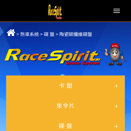
Men
>
煞車系統
>
碟 盤
>
陶瓷碳纖維碟盤
卡 鉗
+
來令片
+
碟 盤
+