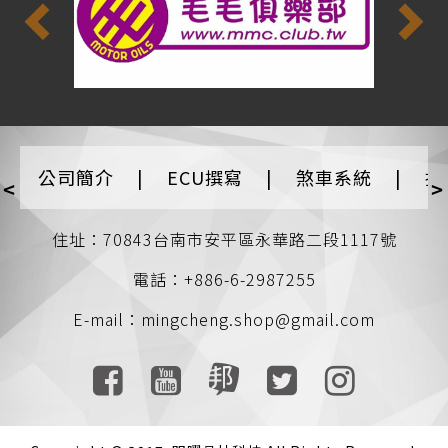
公司簡介
|
ECU撰寫
|
煞車系統
|
排
<
>
住址：70843台南市安平區永華路二段1117號
電話：+886-6-2987255
E-mail：
mingcheng.shop@gmail.com