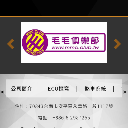
公司簡介
|
ECU撰寫
|
煞車系統
|
排
<
>
住址：70843台南市安平區永華路二段1117號
電話：+886-6-2987255