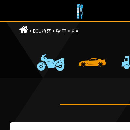
>
ECU撰寫
>
轎 車
>
KIA