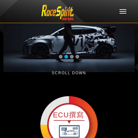
Men
SCROLL DOWN
ECU撰寫